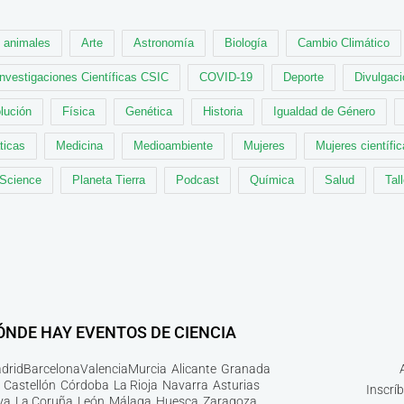
animales
Arte
Astronomía
Biología
Cambio Climático
Investigaciones Científicas CSIC
COVID-19
Deporte
Divulgaci
lución
Física
Genética
Historia
Igualdad de Género
ticas
Medicina
Medioambiente
Mujeres
Mujeres científi
 Science
Planeta Tierra
Podcast
Química
Salud
Tal
ÓNDE HAY EVENTOS DE CIENCIA
drid
Barcelona
Valencia
Murcia
Alicante
Granada
Castellón
Córdoba
La Rioja
Navarra
Asturias
Inscrí
ya
La Coruña
León
Málaga
Huesca
Zaragoza