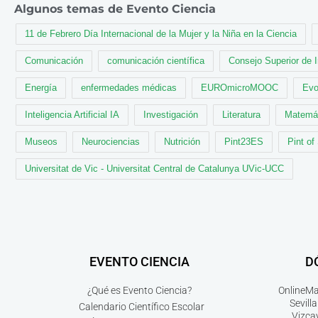
Algunos temas de Evento Ciencia
11 de Febrero Día Internacional de la Mujer y la Niña en la Ciencia
Comunicación
comunicación científica
Consejo Superior de 
Energía
enfermedades médicas
EUROmicroMOOC
Evo
Inteligencia Artificial IA
Investigación
Literatura
Matemá
Museos
Neurociencias
Nutrición
Pint23ES
Pint of
Universitat de Vic - Universitat Central de Catalunya UVic-UCC
EVENTO CIENCIA
D
¿Qué es Evento Ciencia?
Online
Ma
Sevilla
Calendario Científico Escolar
Vizca