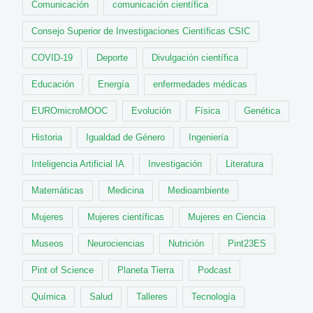
Comunicación
comunicación científica
Consejo Superior de Investigaciones Científicas CSIC
COVID-19
Deporte
Divulgación científica
Educación
Energía
enfermedades médicas
EUROmicroMOOC
Evolución
Física
Genética
Historia
Igualdad de Género
Ingeniería
Inteligencia Artificial IA
Investigación
Literatura
Matemáticas
Medicina
Medioambiente
Mujeres
Mujeres científicas
Mujeres en Ciencia
Museos
Neurociencias
Nutrición
Pint23ES
Pint of Science
Planeta Tierra
Podcast
Química
Salud
Talleres
Tecnología