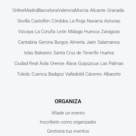
Online
Madrid
Barcelona
Valencia
Murcia
Alicante
Granada
Sevilla
Castellón
Córdoba
La Rioja
Navarra
Asturias
Vizcaya
La Coruña
León
Málaga
Huesca
Zaragoza
Cantabria
Gerona
Burgos
Almería
Jaén
Salamanca
Islas Baleares
Santa Cruz de Tenerife
Huelva
Ciudad Real
Ávila
Orense
Álava
Guipúzcua
Las Palmas
Toledo
Cuenca
Badajoz
Valladolid
Cáceres
Albacete
ORGANIZA
Añade un evento
Inscríbete como organizador
Gestiona tus eventos