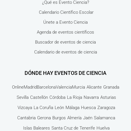
¿Qué es Evento Ciencia?
Calendario Científico Escolar
Únete a Evento Ciencia
Agenda de eventos científicos
Buscador de eventos de ciencia
Calendario de eventos de ciencia
DÓNDE HAY EVENTOS DE CIENCIA
Online
Madrid
Barcelona
Valencia
Murcia
Alicante
Granada
Sevilla
Castellón
Córdoba
La Rioja
Navarra
Asturias
Vizcaya
La Coruña
León
Málaga
Huesca
Zaragoza
Cantabria
Gerona
Burgos
Almería
Jaén
Salamanca
Islas Baleares
Santa Cruz de Tenerife
Huelva