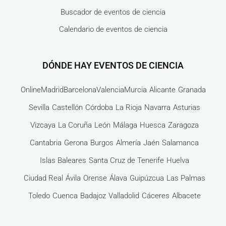
Buscador de eventos de ciencia
Calendario de eventos de ciencia
DÓNDE HAY EVENTOS DE CIENCIA
Online
Madrid
Barcelona
Valencia
Murcia
Alicante
Granada
Sevilla
Castellón
Córdoba
La Rioja
Navarra
Asturias
Vizcaya
La Coruña
León
Málaga
Huesca
Zaragoza
Cantabria
Gerona
Burgos
Almería
Jaén
Salamanca
Islas Baleares
Santa Cruz de Tenerife
Huelva
Ciudad Real
Ávila
Orense
Álava
Guipúzcua
Las Palmas
Toledo
Cuenca
Badajoz
Valladolid
Cáceres
Albacete