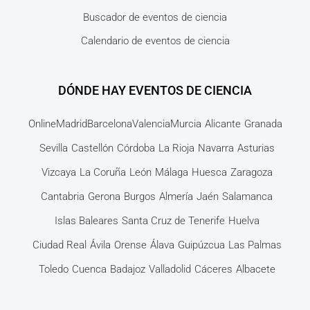
Buscador de eventos de ciencia
Calendario de eventos de ciencia
DÓNDE HAY EVENTOS DE CIENCIA
Online
Madrid
Barcelona
Valencia
Murcia
Alicante
Granada
Sevilla
Castellón
Córdoba
La Rioja
Navarra
Asturias
Vizcaya
La Coruña
León
Málaga
Huesca
Zaragoza
Cantabria
Gerona
Burgos
Almería
Jaén
Salamanca
Islas Baleares
Santa Cruz de Tenerife
Huelva
Ciudad Real
Ávila
Orense
Álava
Guipúzcua
Las Palmas
Toledo
Cuenca
Badajoz
Valladolid
Cáceres
Albacete