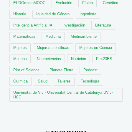
EUROmicroMOOC
Evolución
Física
Genética
Historia
Igualdad de Género
Ingeniería
Inteligencia Artificial IA
Investigación
Literatura
Matemáticas
Medicina
Medioambiente
Mujeres
Mujeres científicas
Mujeres en Ciencia
Museos
Neurociencias
Nutrición
Pint23ES
Pint of Science
Planeta Tierra
Podcast
Química
Salud
Talleres
Tecnología
Universitat de Vic - Universitat Central de Catalunya UVic-
UCC