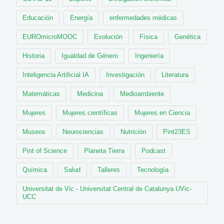
Educación
Energía
enfermedades médicas
EUROmicroMOOC
Evolución
Física
Genética
Historia
Igualdad de Género
Ingeniería
Inteligencia Artificial IA
Investigación
Literatura
Matemáticas
Medicina
Medioambiente
Mujeres
Mujeres científicas
Mujeres en Ciencia
Museos
Neurociencias
Nutrición
Pint23ES
Pint of Science
Planeta Tierra
Podcast
Química
Salud
Talleres
Tecnología
Universitat de Vic - Universitat Central de Catalunya UVic-
UCC