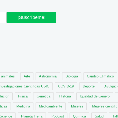
¡Suscríbeme!
animales
Arte
Astronomía
Biología
Cambio Climático
Investigaciones Científicas CSIC
COVID-19
Deporte
Divulgaci
lución
Física
Genética
Historia
Igualdad de Género
ticas
Medicina
Medioambiente
Mujeres
Mujeres científi
 Science
Planeta Tierra
Podcast
Química
Salud
Tal