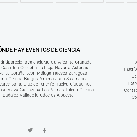
ÓNDE HAY EVENTOS DE CIENCIA
drid
Barcelona
Valencia
Murcia
Alicante
Granada
Castellón
Córdoba
La Rioja
Navarra
Asturias
Inscrí
ya
La Coruña
León
Málaga
Huesca
Zaragoza
Ge
bria
Gerona
Burgos
Almería
Jaén
Salamanca
Patr
leares
Santa Cruz de Tenerife
Huelva
Ciudad Real
nse
Álava
Guipúzcua
Las Palmas
Toledo
Cuenca
Contac
Badajoz
Valladolid
Cáceres
Albacete
Co