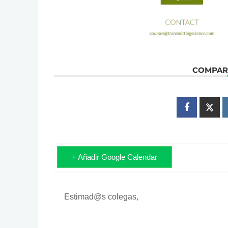
COMPART
+ Añadir Google Calendar
Estimad@s colegas,