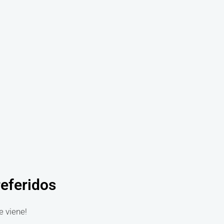
referidos
e viene!