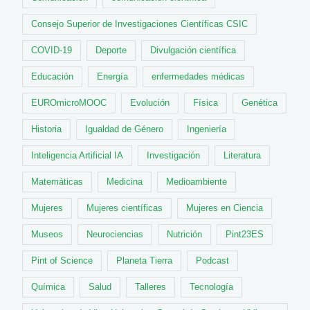
Consejo Superior de Investigaciones Científicas CSIC
COVID-19
Deporte
Divulgación científica
Educación
Energía
enfermedades médicas
EUROmicroMOOC
Evolución
Física
Genética
Historia
Igualdad de Género
Ingeniería
Inteligencia Artificial IA
Investigación
Literatura
Matemáticas
Medicina
Medioambiente
Mujeres
Mujeres científicas
Mujeres en Ciencia
Museos
Neurociencias
Nutrición
Pint23ES
Pint of Science
Planeta Tierra
Podcast
Química
Salud
Talleres
Tecnología