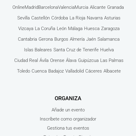
Online
Madrid
Barcelona
Valencia
Murcia
Alicante
Granada
Sevilla
Castellón
Córdoba
La Rioja
Navarra
Asturias
Vizcaya
La Coruña
León
Málaga
Huesca
Zaragoza
Cantabria
Gerona
Burgos
Almería
Jaén
Salamanca
Islas Baleares
Santa Cruz de Tenerife
Huelva
Ciudad Real
Ávila
Orense
Álava
Guipúzcua
Las Palmas
Toledo
Cuenca
Badajoz
Valladolid
Cáceres
Albacete
ORGANIZA
Añade un evento
Inscríbete como organizador
Gestiona tus eventos