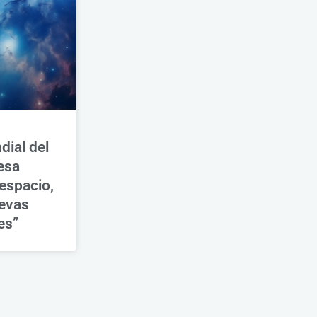
ial del
esa
espacio,
uevas
es”