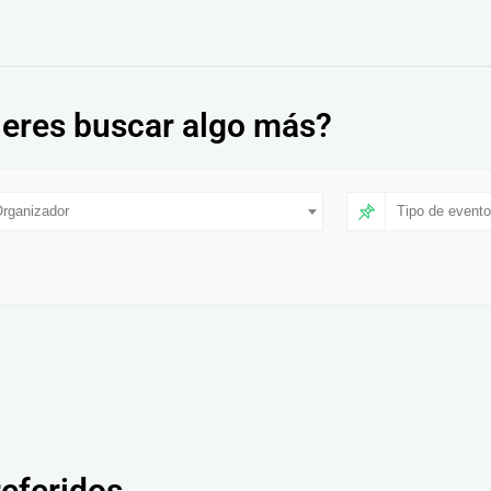
eres buscar algo más?
rganizador
Tipo de evento
referidos