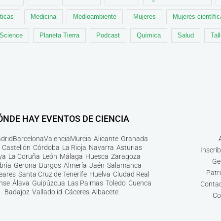
ticas
Medicina
Medioambiente
Mujeres
Mujeres científi
 Science
Planeta Tierra
Podcast
Química
Salud
Tal
ÓNDE HAY EVENTOS DE CIENCIA
drid
Barcelona
Valencia
Murcia
Alicante
Granada
Castellón
Córdoba
La Rioja
Navarra
Asturias
Inscrí
ya
La Coruña
León
Málaga
Huesca
Zaragoza
Ge
bria
Gerona
Burgos
Almería
Jaén
Salamanca
Patr
leares
Santa Cruz de Tenerife
Huelva
Ciudad Real
nse
Álava
Guipúzcua
Las Palmas
Toledo
Cuenca
Contac
Badajoz
Valladolid
Cáceres
Albacete
Co