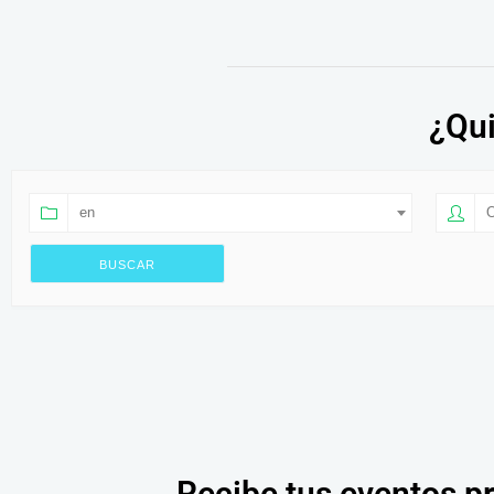
¿Qui
en
O
Recibe tus eventos p