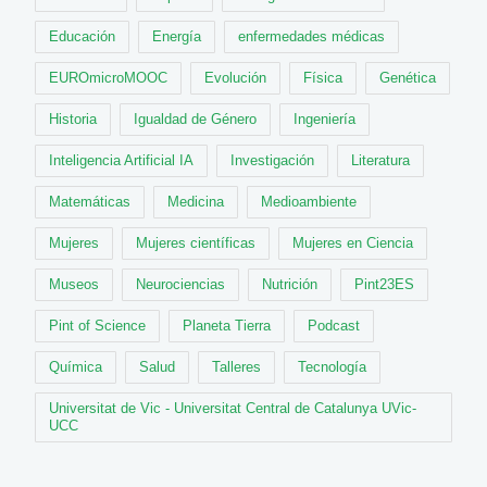
Educación
Energía
enfermedades médicas
EUROmicroMOOC
Evolución
Física
Genética
Historia
Igualdad de Género
Ingeniería
Inteligencia Artificial IA
Investigación
Literatura
Matemáticas
Medicina
Medioambiente
Mujeres
Mujeres científicas
Mujeres en Ciencia
Museos
Neurociencias
Nutrición
Pint23ES
Pint of Science
Planeta Tierra
Podcast
Química
Salud
Talleres
Tecnología
Universitat de Vic - Universitat Central de Catalunya UVic-
UCC