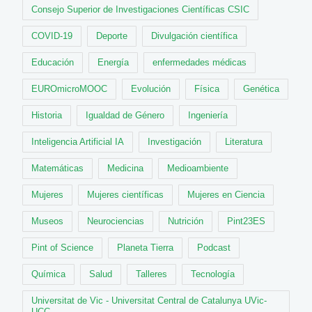
Consejo Superior de Investigaciones Científicas CSIC
COVID-19
Deporte
Divulgación científica
Educación
Energía
enfermedades médicas
EUROmicroMOOC
Evolución
Física
Genética
Historia
Igualdad de Género
Ingeniería
Inteligencia Artificial IA
Investigación
Literatura
Matemáticas
Medicina
Medioambiente
Mujeres
Mujeres científicas
Mujeres en Ciencia
Museos
Neurociencias
Nutrición
Pint23ES
Pint of Science
Planeta Tierra
Podcast
Química
Salud
Talleres
Tecnología
Universitat de Vic - Universitat Central de Catalunya UVic-
UCC