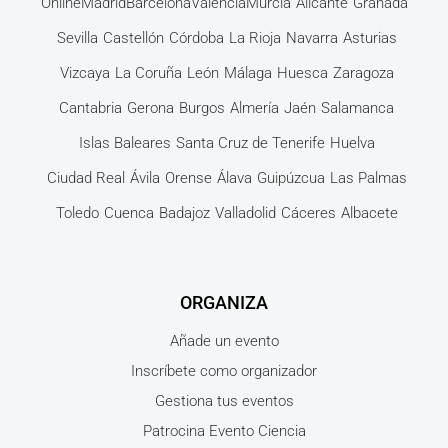
Online
Madrid
Barcelona
Valencia
Murcia
Alicante
Granada
Sevilla
Castellón
Córdoba
La Rioja
Navarra
Asturias
Vizcaya
La Coruña
León
Málaga
Huesca
Zaragoza
Cantabria
Gerona
Burgos
Almería
Jaén
Salamanca
Islas Baleares
Santa Cruz de Tenerife
Huelva
Ciudad Real
Ávila
Orense
Álava
Guipúzcua
Las Palmas
Toledo
Cuenca
Badajoz
Valladolid
Cáceres
Albacete
ORGANIZA
Añade un evento
Inscríbete como organizador
Gestiona tus eventos
Patrocina Evento Ciencia