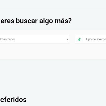
eres buscar algo más?
rganizador
Tipo de evento
referidos