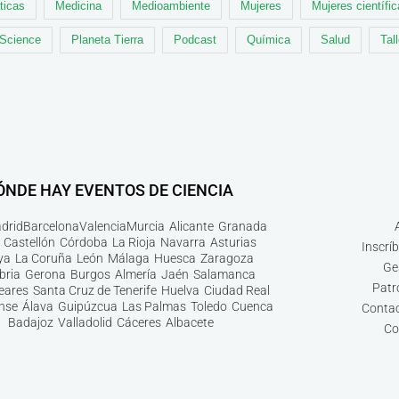
ticas
Medicina
Medioambiente
Mujeres
Mujeres científi
 Science
Planeta Tierra
Podcast
Química
Salud
Tal
ÓNDE HAY EVENTOS DE CIENCIA
drid
Barcelona
Valencia
Murcia
Alicante
Granada
Castellón
Córdoba
La Rioja
Navarra
Asturias
Inscrí
ya
La Coruña
León
Málaga
Huesca
Zaragoza
Ge
bria
Gerona
Burgos
Almería
Jaén
Salamanca
Patr
leares
Santa Cruz de Tenerife
Huelva
Ciudad Real
nse
Álava
Guipúzcua
Las Palmas
Toledo
Cuenca
Contac
Badajoz
Valladolid
Cáceres
Albacete
Co