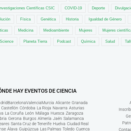
Investigaciones Científicas CSIC
COVID-19
Deporte
Divulgaci
lución
Física
Genética
Historia
Igualdad de Género
ticas
Medicina
Medioambiente
Mujeres
Mujeres científi
 Science
Planeta Tierra
Podcast
Química
Salud
Tal
ÓNDE HAY EVENTOS DE CIENCIA
drid
Barcelona
Valencia
Murcia
Alicante
Granada
Castellón
Córdoba
La Rioja
Navarra
Asturias
Inscrí
ya
La Coruña
León
Málaga
Huesca
Zaragoza
Ge
bria
Gerona
Burgos
Almería
Jaén
Salamanca
Patr
leares
Santa Cruz de Tenerife
Huelva
Ciudad Real
nse
Álava
Guipúzcua
Las Palmas
Toledo
Cuenca
Contac