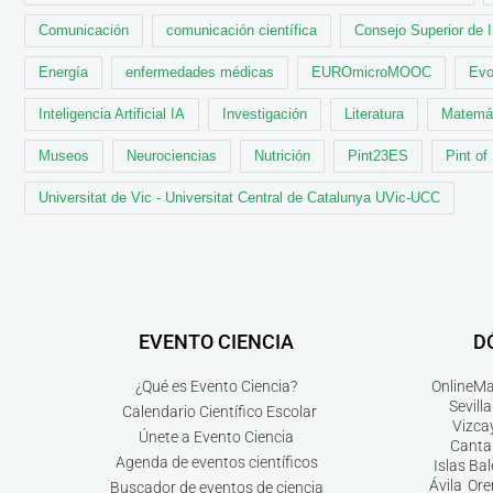
Comunicación
comunicación científica
Consejo Superior de 
Energía
enfermedades médicas
EUROmicroMOOC
Evo
Inteligencia Artificial IA
Investigación
Literatura
Matemá
Museos
Neurociencias
Nutrición
Pint23ES
Pint of
Universitat de Vic - Universitat Central de Catalunya UVic-UCC
EVENTO CIENCIA
D
¿Qué es Evento Ciencia?
Online
Ma
Sevilla
Calendario Científico Escolar
Vizca
Únete a Evento Ciencia
Canta
Agenda de eventos científicos
Islas Ba
Ávila
Ore
Buscador de eventos de ciencia