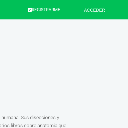
REGISTRARME
ACCEDER
ía humana. Sus disecciones y
arios libros sobre anatomía que