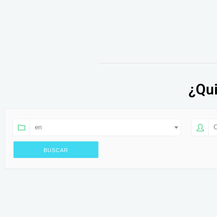
¿Qui
en
O