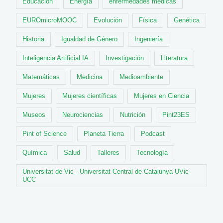
Educación
Energía
enfermedades médicas
EUROmicroMOOC
Evolución
Física
Genética
Historia
Igualdad de Género
Ingeniería
Inteligencia Artificial IA
Investigación
Literatura
Matemáticas
Medicina
Medioambiente
Mujeres
Mujeres científicas
Mujeres en Ciencia
Museos
Neurociencias
Nutrición
Pint23ES
Pint of Science
Planeta Tierra
Podcast
Química
Salud
Talleres
Tecnología
Universitat de Vic - Universitat Central de Catalunya UVic-
UCC