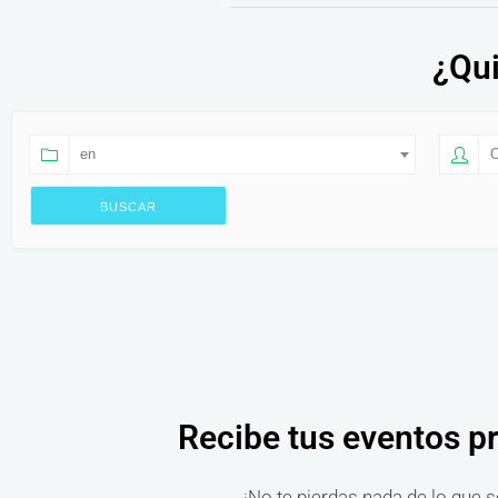
¿Qui
en
O
Recibe tus eventos p
¡No te pierdas nada de lo que s