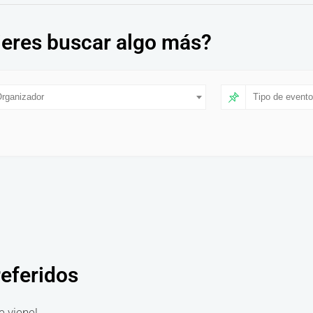
eres buscar algo más?
rganizador
Tipo de evento
referidos
e viene!