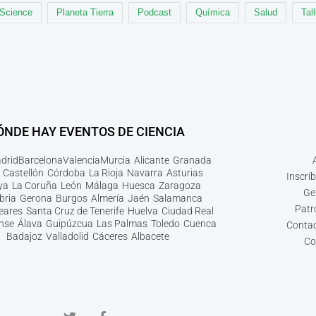
 Science
Planeta Tierra
Podcast
Química
Salud
Tal
ÓNDE HAY EVENTOS DE CIENCIA
drid
Barcelona
Valencia
Murcia
Alicante
Granada
Castellón
Córdoba
La Rioja
Navarra
Asturias
Inscrí
ya
La Coruña
León
Málaga
Huesca
Zaragoza
Ge
bria
Gerona
Burgos
Almería
Jaén
Salamanca
Patr
leares
Santa Cruz de Tenerife
Huelva
Ciudad Real
nse
Álava
Guipúzcua
Las Palmas
Toledo
Cuenca
Contac
Badajoz
Valladolid
Cáceres
Albacete
Co