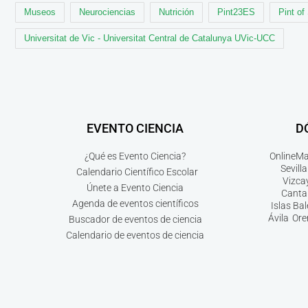
Museos
Neurociencias
Nutrición
Pint23ES
Pint of
Universitat de Vic - Universitat Central de Catalunya UVic-UCC
EVENTO CIENCIA
D
¿Qué es Evento Ciencia?
Online
Ma
Sevilla
Calendario Científico Escolar
Vizca
Únete a Evento Ciencia
Canta
Agenda de eventos científicos
Islas Ba
Ávila
Ore
Buscador de eventos de ciencia
Calendario de eventos de ciencia