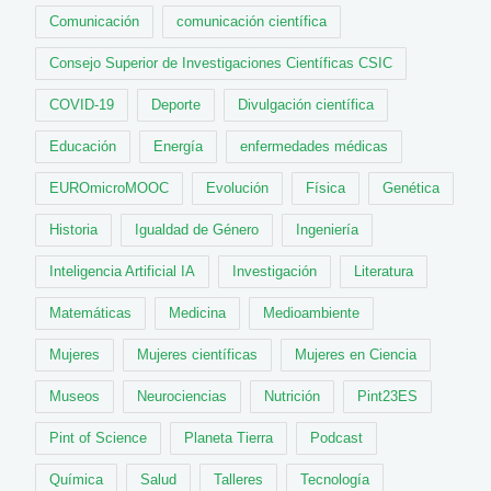
Comunicación
comunicación científica
Consejo Superior de Investigaciones Científicas CSIC
COVID-19
Deporte
Divulgación científica
Educación
Energía
enfermedades médicas
EUROmicroMOOC
Evolución
Física
Genética
Historia
Igualdad de Género
Ingeniería
Inteligencia Artificial IA
Investigación
Literatura
Matemáticas
Medicina
Medioambiente
Mujeres
Mujeres científicas
Mujeres en Ciencia
Museos
Neurociencias
Nutrición
Pint23ES
Pint of Science
Planeta Tierra
Podcast
Química
Salud
Talleres
Tecnología