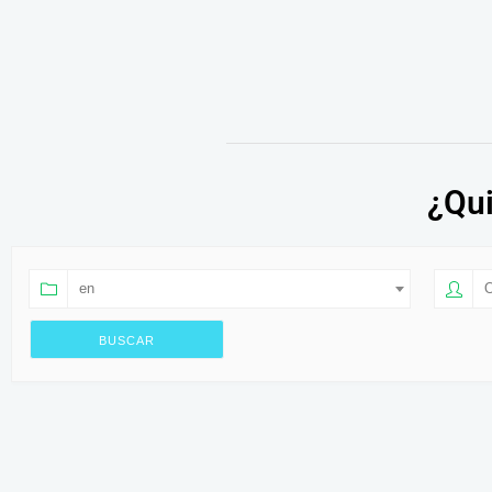
¿Qui
en
O