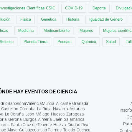
Investigaciones Científicas CSIC
COVID-19
Deporte
Divulgaci
lución
Física
Genética
Historia
Igualdad de Género
ticas
Medicina
Medioambiente
Mujeres
Mujeres científi
 Science
Planeta Tierra
Podcast
Química
Salud
Tal
ÓNDE HAY EVENTOS DE CIENCIA
drid
Barcelona
Valencia
Murcia
Alicante
Granada
Castellón
Córdoba
La Rioja
Navarra
Asturias
Inscrí
ya
La Coruña
León
Málaga
Huesca
Zaragoza
Ge
bria
Gerona
Burgos
Almería
Jaén
Salamanca
Patr
leares
Santa Cruz de Tenerife
Huelva
Ciudad Real
nse
Álava
Guipúzcua
Las Palmas
Toledo
Cuenca
Contac