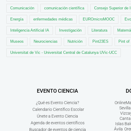
Comunicación
comunicación científica
Consejo Superior de 
Energía
enfermedades médicas
EUROmicroMOOC
Evo
Inteligencia Artificial IA
Investigación
Literatura
Matemá
Museos
Neurociencias
Nutrición
Pint23ES
Pint of
Universitat de Vic - Universitat Central de Catalunya UVic-UCC
EVENTO CIENCIA
D
¿Qué es Evento Ciencia?
Online
Ma
Sevilla
Calendario Científico Escolar
Vizca
Únete a Evento Ciencia
Canta
Agenda de eventos científicos
Islas Ba
Ávila
Ore
Buscador de eventos de ciencia