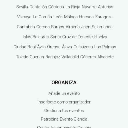
Sevilla
Castellón
Córdoba
La Rioja
Navarra
Asturias
Vizcaya
La Coruña
León
Málaga
Huesca
Zaragoza
Cantabria
Gerona
Burgos
Almería
Jaén
Salamanca
Islas Baleares
Santa Cruz de Tenerife
Huelva
Ciudad Real
Ávila
Orense
Álava
Guipúzcua
Las Palmas
Toledo
Cuenca
Badajoz
Valladolid
Cáceres
Albacete
ORGANIZA
Añade un evento
Inscríbete como organizador
Gestiona tus eventos
Patrocina Evento Ciencia
Contacta con Evento Ciencia