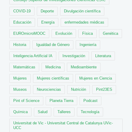
COVID-19
Deporte
Divulgación científica
Educación
Energía
enfermedades médicas
EUROmicroMOOC
Evolución
Física
Genética
Historia
Igualdad de Género
Ingeniería
Inteligencia Artificial IA
Investigación
Literatura
Matemáticas
Medicina
Medioambiente
Mujeres
Mujeres científicas
Mujeres en Ciencia
Museos
Neurociencias
Nutrición
Pint23ES
Pint of Science
Planeta Tierra
Podcast
Química
Salud
Talleres
Tecnología
Universitat de Vic - Universitat Central de Catalunya UVic-
UCC