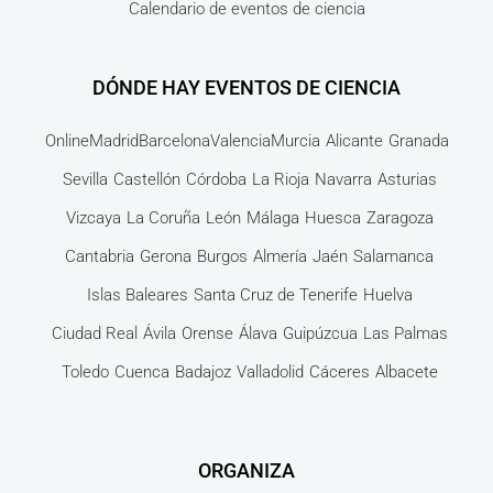
Calendario de eventos de ciencia
DÓNDE HAY EVENTOS DE CIENCIA
Online
Madrid
Barcelona
Valencia
Murcia
Alicante
Granada
Sevilla
Castellón
Córdoba
La Rioja
Navarra
Asturias
Vizcaya
La Coruña
León
Málaga
Huesca
Zaragoza
Cantabria
Gerona
Burgos
Almería
Jaén
Salamanca
Islas Baleares
Santa Cruz de Tenerife
Huelva
Ciudad Real
Ávila
Orense
Álava
Guipúzcua
Las Palmas
Toledo
Cuenca
Badajoz
Valladolid
Cáceres
Albacete
ORGANIZA