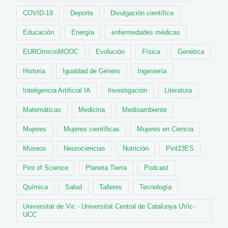
COVID-19
Deporte
Divulgación científica
Educación
Energía
enfermedades médicas
EUROmicroMOOC
Evolución
Física
Genética
Historia
Igualdad de Género
Ingeniería
Inteligencia Artificial IA
Investigación
Literatura
Matemáticas
Medicina
Medioambiente
Mujeres
Mujeres científicas
Mujeres en Ciencia
Museos
Neurociencias
Nutrición
Pint23ES
Pint of Science
Planeta Tierra
Podcast
Química
Salud
Talleres
Tecnología
Universitat de Vic - Universitat Central de Catalunya UVic-
UCC