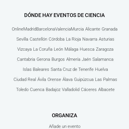
DÓNDE HAY EVENTOS DE CIENCIA
Online
Madrid
Barcelona
Valencia
Murcia
Alicante
Granada
Sevilla
Castellón
Córdoba
La Rioja
Navarra
Asturias
Vizcaya
La Coruña
León
Málaga
Huesca
Zaragoza
Cantabria
Gerona
Burgos
Almería
Jaén
Salamanca
Islas Baleares
Santa Cruz de Tenerife
Huelva
Ciudad Real
Ávila
Orense
Álava
Guipúzcua
Las Palmas
Toledo
Cuenca
Badajoz
Valladolid
Cáceres
Albacete
ORGANIZA
Añade un evento