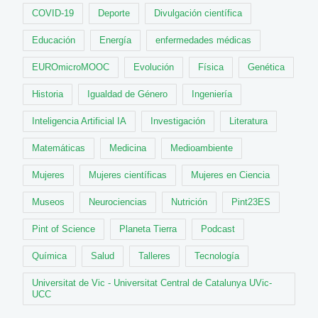
COVID-19
Deporte
Divulgación científica
Educación
Energía
enfermedades médicas
EUROmicroMOOC
Evolución
Física
Genética
Historia
Igualdad de Género
Ingeniería
Inteligencia Artificial IA
Investigación
Literatura
Matemáticas
Medicina
Medioambiente
Mujeres
Mujeres científicas
Mujeres en Ciencia
Museos
Neurociencias
Nutrición
Pint23ES
Pint of Science
Planeta Tierra
Podcast
Química
Salud
Talleres
Tecnología
Universitat de Vic - Universitat Central de Catalunya UVic-
UCC