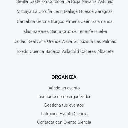
Sevilla
Castellón
Córdoba
La Rioja
Navarra
Asturias
Vizcaya
La Coruña
León
Málaga
Huesca
Zaragoza
Cantabria
Gerona
Burgos
Almería
Jaén
Salamanca
Islas Baleares
Santa Cruz de Tenerife
Huelva
Ciudad Real
Ávila
Orense
Álava
Guipúzcua
Las Palmas
Toledo
Cuenca
Badajoz
Valladolid
Cáceres
Albacete
ORGANIZA
Añade un evento
Inscríbete como organizador
Gestiona tus eventos
Patrocina Evento Ciencia
Contacta con Evento Ciencia