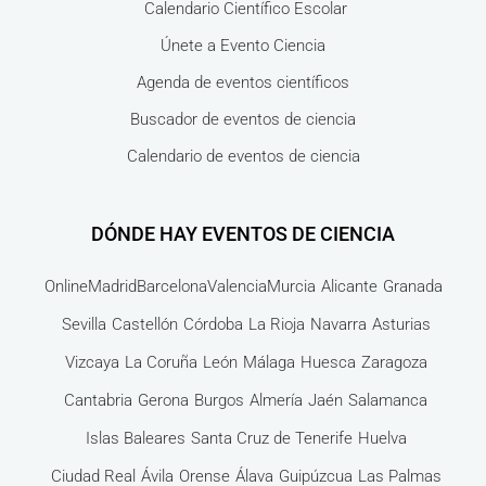
Calendario Científico Escolar
Únete a Evento Ciencia
Agenda de eventos científicos
Buscador de eventos de ciencia
Calendario de eventos de ciencia
DÓNDE HAY EVENTOS DE CIENCIA
Online
Madrid
Barcelona
Valencia
Murcia
Alicante
Granada
Sevilla
Castellón
Córdoba
La Rioja
Navarra
Asturias
Vizcaya
La Coruña
León
Málaga
Huesca
Zaragoza
Cantabria
Gerona
Burgos
Almería
Jaén
Salamanca
Islas Baleares
Santa Cruz de Tenerife
Huelva
Ciudad Real
Ávila
Orense
Álava
Guipúzcua
Las Palmas