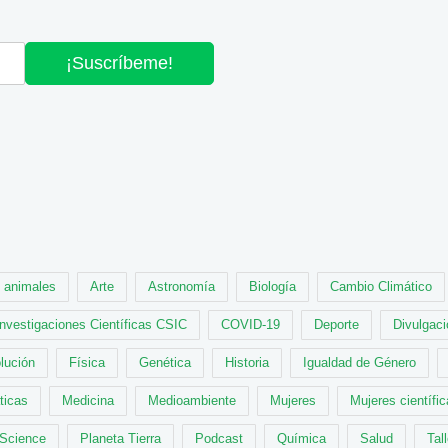
¡Suscríbeme!
animales
Arte
Astronomía
Biología
Cambio Climático
Investigaciones Científicas CSIC
COVID-19
Deporte
Divulgaci
lución
Física
Genética
Historia
Igualdad de Género
ticas
Medicina
Medioambiente
Mujeres
Mujeres científi
 Science
Planeta Tierra
Podcast
Química
Salud
Tal