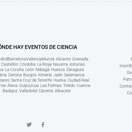
ÓNDE HAY EVENTOS DE CIENCIA
drid
Barcelona
Valencia
Murcia
Alicante
Granada
Castellón
Córdoba
La Rioja
Navarra
Asturias
Inscrí
ya
La Coruña
León
Málaga
Huesca
Zaragoza
Ge
bria
Gerona
Burgos
Almería
Jaén
Salamanca
Patr
leares
Santa Cruz de Tenerife
Huelva
Ciudad Real
nse
Álava
Guipúzcua
Las Palmas
Toledo
Cuenca
Contac
Badajoz
Valladolid
Cáceres
Albacete
Co