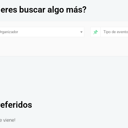
eres buscar algo más?
rganizador
Tipo de evento
referidos
e viene!