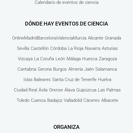
Calendario de eventos de ciencia
DÓNDE HAY EVENTOS DE CIENCIA
Online
Madrid
Barcelona
Valencia
Murcia
Alicante
Granada
Sevilla
Castellón
Córdoba
La Rioja
Navarra
Asturias
Vizcaya
La Coruña
León
Málaga
Huesca
Zaragoza
Cantabria
Gerona
Burgos
Almería
Jaén
Salamanca
Islas Baleares
Santa Cruz de Tenerife
Huelva
Ciudad Real
Ávila
Orense
Álava
Guipúzcua
Las Palmas
Toledo
Cuenca
Badajoz
Valladolid
Cáceres
Albacete
ORGANIZA