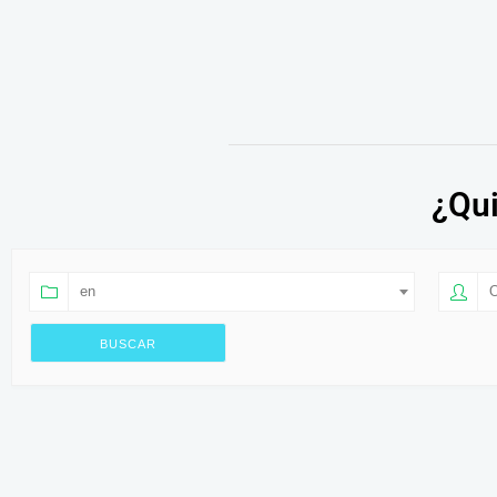
¿Qui
en
O