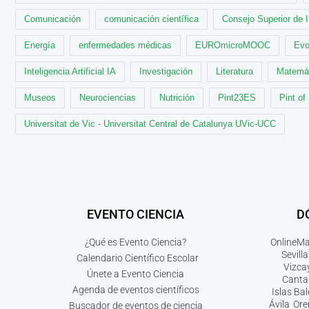
Comunicación
comunicación científica
Consejo Superior de 
Energía
enfermedades médicas
EUROmicroMOOC
Evo
Inteligencia Artificial IA
Investigación
Literatura
Matemá
Museos
Neurociencias
Nutrición
Pint23ES
Pint of
Universitat de Vic - Universitat Central de Catalunya UVic-UCC
EVENTO CIENCIA
D
¿Qué es Evento Ciencia?
Online
Ma
Sevilla
Calendario Científico Escolar
Vizca
Únete a Evento Ciencia
Canta
Agenda de eventos científicos
Islas Ba
Ávila
Ore
Buscador de eventos de ciencia