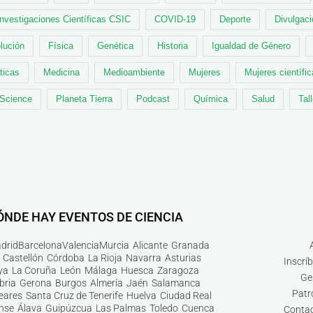
Investigaciones Científicas CSIC
COVID-19
Deporte
Divulgaci
lución
Física
Genética
Historia
Igualdad de Género
ticas
Medicina
Medioambiente
Mujeres
Mujeres científi
 Science
Planeta Tierra
Podcast
Química
Salud
Tal
ÓNDE HAY EVENTOS DE CIENCIA
drid
Barcelona
Valencia
Murcia
Alicante
Granada
Castellón
Córdoba
La Rioja
Navarra
Asturias
Inscrí
ya
La Coruña
León
Málaga
Huesca
Zaragoza
Ge
bria
Gerona
Burgos
Almería
Jaén
Salamanca
Patr
leares
Santa Cruz de Tenerife
Huelva
Ciudad Real
nse
Álava
Guipúzcua
Las Palmas
Toledo
Cuenca
Contac