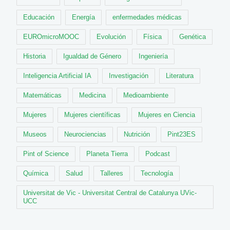
Educación
Energía
enfermedades médicas
EUROmicroMOOC
Evolución
Física
Genética
Historia
Igualdad de Género
Ingeniería
Inteligencia Artificial IA
Investigación
Literatura
Matemáticas
Medicina
Medioambiente
Mujeres
Mujeres científicas
Mujeres en Ciencia
Museos
Neurociencias
Nutrición
Pint23ES
Pint of Science
Planeta Tierra
Podcast
Química
Salud
Talleres
Tecnología
Universitat de Vic - Universitat Central de Catalunya UVic-
UCC