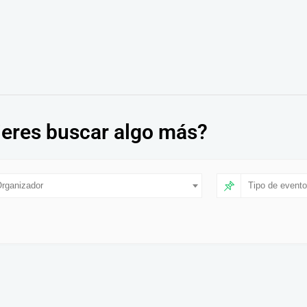
eres buscar algo más?
rganizador
Tipo de evento