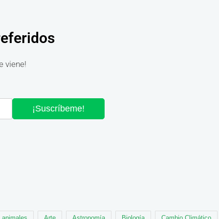
referidos
e viene!
¡Suscríbeme!
animales
Arte
Astronomía
Biología
Cambio Climático