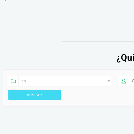
¿Qui
en
O