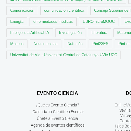
Comunicación
comunicación científica
Consejo Superior de 
Energía
enfermedades médicas
EUROmicroMOOC
Evo
Inteligencia Artificial IA
Investigación
Literatura
Matemá
Museos
Neurociencias
Nutrición
Pint23ES
Pint of
Universitat de Vic - Universitat Central de Catalunya UVic-UCC
EVENTO CIENCIA
D
¿Qué es Evento Ciencia?
Online
Ma
Sevilla
Calendario Científico Escolar
Vizca
Únete a Evento Ciencia
Canta
Agenda de eventos científicos
Islas Ba