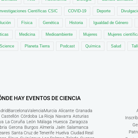
Investigaciones Científicas CSIC
COVID-19
Deporte
Divulgaci
lución
Física
Genética
Historia
Igualdad de Género
ticas
Medicina
Medioambiente
Mujeres
Mujeres científi
 Science
Planeta Tierra
Podcast
Química
Salud
Tal
ÓNDE HAY EVENTOS DE CIENCIA
drid
Barcelona
Valencia
Murcia
Alicante
Granada
Castellón
Córdoba
La Rioja
Navarra
Asturias
Inscrí
ya
La Coruña
León
Málaga
Huesca
Zaragoza
Ge
bria
Gerona
Burgos
Almería
Jaén
Salamanca
Patr
leares
Santa Cruz de Tenerife
Huelva
Ciudad Real