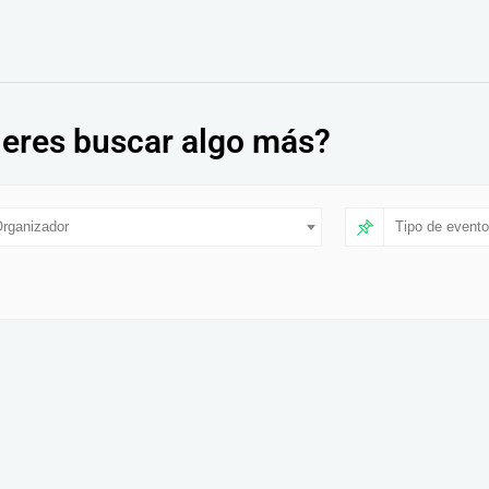
eres buscar algo más?
rganizador
Tipo de evento