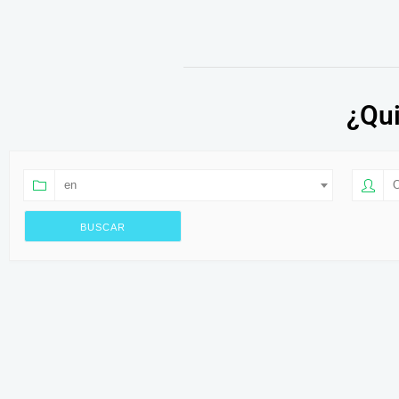
¿Qui
en
O