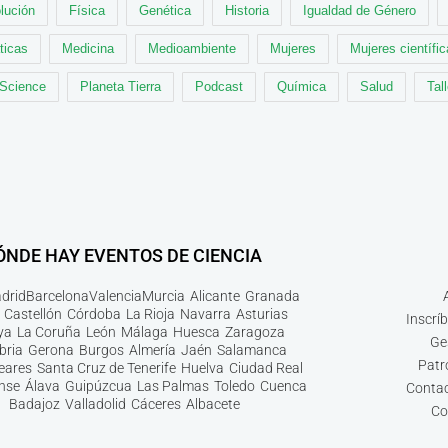
lución
Física
Genética
Historia
Igualdad de Género
ticas
Medicina
Medioambiente
Mujeres
Mujeres científi
 Science
Planeta Tierra
Podcast
Química
Salud
Tal
ÓNDE HAY EVENTOS DE CIENCIA
drid
Barcelona
Valencia
Murcia
Alicante
Granada
Castellón
Córdoba
La Rioja
Navarra
Asturias
Inscrí
ya
La Coruña
León
Málaga
Huesca
Zaragoza
Ge
bria
Gerona
Burgos
Almería
Jaén
Salamanca
Patr
leares
Santa Cruz de Tenerife
Huelva
Ciudad Real
nse
Álava
Guipúzcua
Las Palmas
Toledo
Cuenca
Contac
Badajoz
Valladolid
Cáceres
Albacete
Co