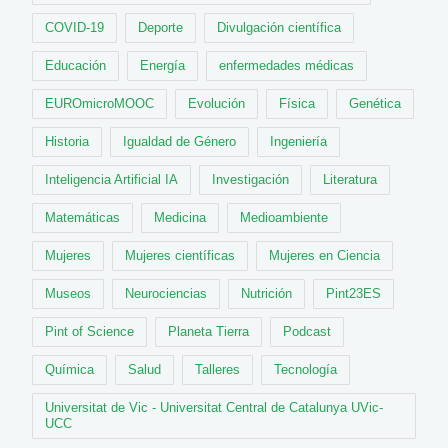
COVID-19
Deporte
Divulgación científica
Educación
Energía
enfermedades médicas
EUROmicroMOOC
Evolución
Física
Genética
Historia
Igualdad de Género
Ingeniería
Inteligencia Artificial IA
Investigación
Literatura
Matemáticas
Medicina
Medioambiente
Mujeres
Mujeres científicas
Mujeres en Ciencia
Museos
Neurociencias
Nutrición
Pint23ES
Pint of Science
Planeta Tierra
Podcast
Química
Salud
Talleres
Tecnología
Universitat de Vic - Universitat Central de Catalunya UVic-
UCC