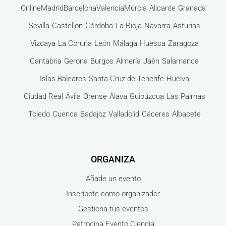
Online
Madrid
Barcelona
Valencia
Murcia
Alicante
Granada
Sevilla
Castellón
Córdoba
La Rioja
Navarra
Asturias
Vizcaya
La Coruña
León
Málaga
Huesca
Zaragoza
Cantabria
Gerona
Burgos
Almería
Jaén
Salamanca
Islas Baleares
Santa Cruz de Tenerife
Huelva
Ciudad Real
Ávila
Orense
Álava
Guipúzcua
Las Palmas
Toledo
Cuenca
Badajoz
Valladolid
Cáceres
Albacete
ORGANIZA
Añade un evento
Inscríbete como organizador
Gestiona tus eventos
Patrocina Evento Ciencia