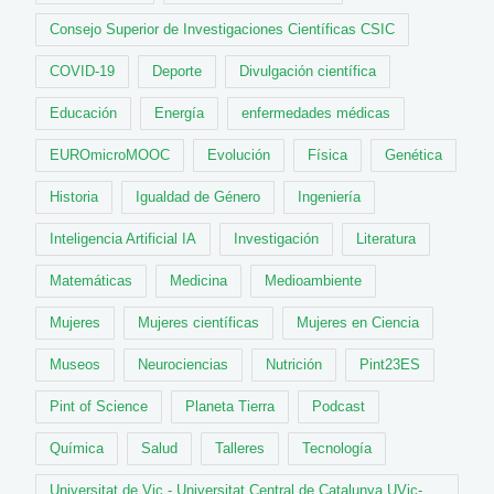
Consejo Superior de Investigaciones Científicas CSIC
COVID-19
Deporte
Divulgación científica
Educación
Energía
enfermedades médicas
EUROmicroMOOC
Evolución
Física
Genética
Historia
Igualdad de Género
Ingeniería
Inteligencia Artificial IA
Investigación
Literatura
Matemáticas
Medicina
Medioambiente
Mujeres
Mujeres científicas
Mujeres en Ciencia
Museos
Neurociencias
Nutrición
Pint23ES
Pint of Science
Planeta Tierra
Podcast
Química
Salud
Talleres
Tecnología
Universitat de Vic - Universitat Central de Catalunya UVic-