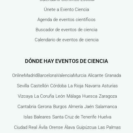
Únete a Evento Ciencia
Agenda de eventos científicos
Buscador de eventos de ciencia
Calendario de eventos de ciencia
DÓNDE HAY EVENTOS DE CIENCIA
Online
Madrid
Barcelona
Valencia
Murcia
Alicante
Granada
Sevilla
Castellón
Córdoba
La Rioja
Navarra
Asturias
Vizcaya
La Coruña
León
Málaga
Huesca
Zaragoza
Cantabria
Gerona
Burgos
Almería
Jaén
Salamanca
Islas Baleares
Santa Cruz de Tenerife
Huelva
Ciudad Real
Ávila
Orense
Álava
Guipúzcua
Las Palmas