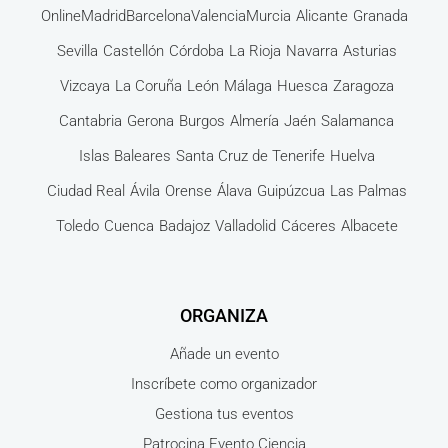
Online
Madrid
Barcelona
Valencia
Murcia
Alicante
Granada
Sevilla
Castellón
Córdoba
La Rioja
Navarra
Asturias
Vizcaya
La Coruña
León
Málaga
Huesca
Zaragoza
Cantabria
Gerona
Burgos
Almería
Jaén
Salamanca
Islas Baleares
Santa Cruz de Tenerife
Huelva
Ciudad Real
Ávila
Orense
Álava
Guipúzcua
Las Palmas
Toledo
Cuenca
Badajoz
Valladolid
Cáceres
Albacete
ORGANIZA
Añade un evento
Inscríbete como organizador
Gestiona tus eventos
Patrocina Evento Ciencia