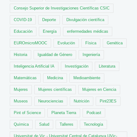
Consejo Superior de Investigaciones Científicas CSIC
COVID-19
Deporte
Divulgación científica
Educación
Energía
enfermedades médicas
EUROmicroMOOC
Evolución
Física
Genética
Historia
Igualdad de Género
Ingeniería
Inteligencia Artificial IA
Investigación
Literatura
Matemáticas
Medicina
Medioambiente
Mujeres
Mujeres científicas
Mujeres en Ciencia
Museos
Neurociencias
Nutrición
Pint23ES
Pint of Science
Planeta Tierra
Podcast
Química
Salud
Talleres
Tecnología
Universitat de Vic - Universitat Central de Catalunya UVic-