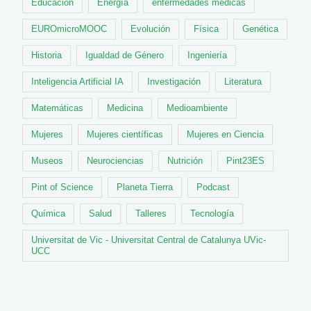
Educación
Energía
enfermedades médicas
EUROmicroMOOC
Evolución
Física
Genética
Historia
Igualdad de Género
Ingeniería
Inteligencia Artificial IA
Investigación
Literatura
Matemáticas
Medicina
Medioambiente
Mujeres
Mujeres científicas
Mujeres en Ciencia
Museos
Neurociencias
Nutrición
Pint23ES
Pint of Science
Planeta Tierra
Podcast
Química
Salud
Talleres
Tecnología
Universitat de Vic - Universitat Central de Catalunya UVic-
UCC