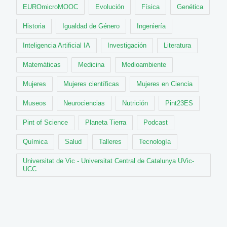
EUROmicroMOOC
Evolución
Física
Genética
Historia
Igualdad de Género
Ingeniería
Inteligencia Artificial IA
Investigación
Literatura
Matemáticas
Medicina
Medioambiente
Mujeres
Mujeres científicas
Mujeres en Ciencia
Museos
Neurociencias
Nutrición
Pint23ES
Pint of Science
Planeta Tierra
Podcast
Química
Salud
Talleres
Tecnología
Universitat de Vic - Universitat Central de Catalunya UVic-
UCC