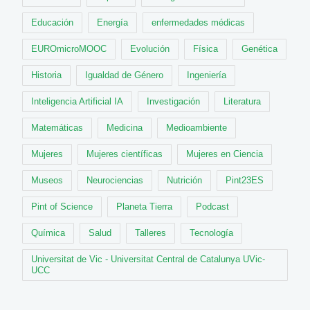
Educación
Energía
enfermedades médicas
EUROmicroMOOC
Evolución
Física
Genética
Historia
Igualdad de Género
Ingeniería
Inteligencia Artificial IA
Investigación
Literatura
Matemáticas
Medicina
Medioambiente
Mujeres
Mujeres científicas
Mujeres en Ciencia
Museos
Neurociencias
Nutrición
Pint23ES
Pint of Science
Planeta Tierra
Podcast
Química
Salud
Talleres
Tecnología
Universitat de Vic - Universitat Central de Catalunya UVic-
UCC