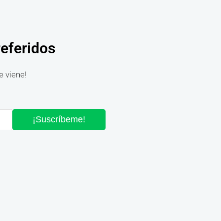
referidos
e viene!
¡Suscríbeme!