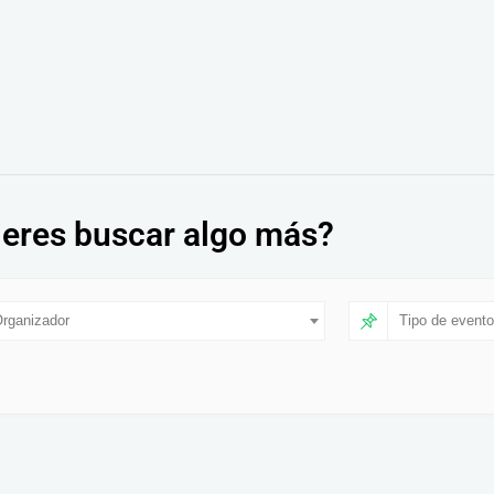
eres buscar algo más?
rganizador
Tipo de evento