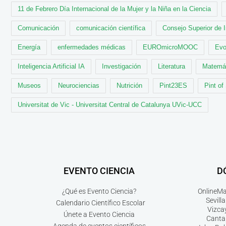
11 de Febrero Día Internacional de la Mujer y la Niña en la Ciencia
Comunicación
comunicación científica
Consejo Superior de 
Energía
enfermedades médicas
EUROmicroMOOC
Evo
Inteligencia Artificial IA
Investigación
Literatura
Matemá
Museos
Neurociencias
Nutrición
Pint23ES
Pint of
Universitat de Vic - Universitat Central de Catalunya UVic-UCC
EVENTO CIENCIA
D
¿Qué es Evento Ciencia?
Online
Ma
Sevilla
Calendario Científico Escolar
Vizca
Únete a Evento Ciencia
Canta