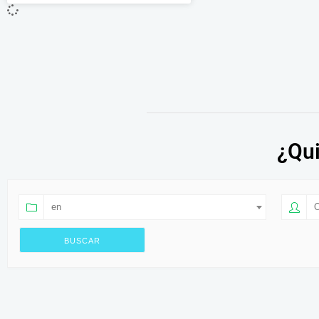
¿Qui
en
O