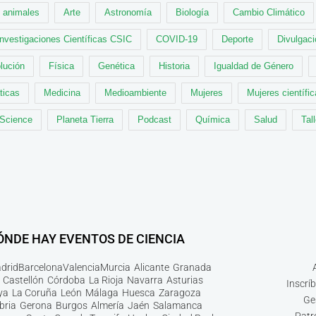
animales
Arte
Astronomía
Biología
Cambio Climático
Investigaciones Científicas CSIC
COVID-19
Deporte
Divulgaci
lución
Física
Genética
Historia
Igualdad de Género
ticas
Medicina
Medioambiente
Mujeres
Mujeres científi
 Science
Planeta Tierra
Podcast
Química
Salud
Tal
ÓNDE HAY EVENTOS DE CIENCIA
drid
Barcelona
Valencia
Murcia
Alicante
Granada
Castellón
Córdoba
La Rioja
Navarra
Asturias
Inscrí
ya
La Coruña
León
Málaga
Huesca
Zaragoza
Ge
bria
Gerona
Burgos
Almería
Jaén
Salamanca