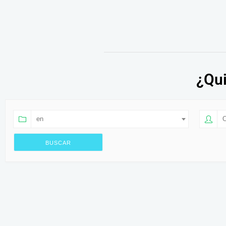
¿Qui
en
O