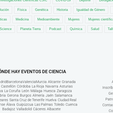
Investigaciones Científicas CSIC
COVID-19
Deporte
Divulgaci
lución
Física
Genética
Historia
Igualdad de Género
ticas
Medicina
Medioambiente
Mujeres
Mujeres científi
 Science
Planeta Tierra
Podcast
Química
Salud
Tal
ÓNDE HAY EVENTOS DE CIENCIA
drid
Barcelona
Valencia
Murcia
Alicante
Granada
Castellón
Córdoba
La Rioja
Navarra
Asturias
Inscrí
ya
La Coruña
León
Málaga
Huesca
Zaragoza
Ge
bria
Gerona
Burgos
Almería
Jaén
Salamanca
Patr
leares
Santa Cruz de Tenerife
Huelva
Ciudad Real
nse
Álava
Guipúzcua
Las Palmas
Toledo
Cuenca
Contac
Badajoz
Valladolid
Cáceres
Albacete
Co