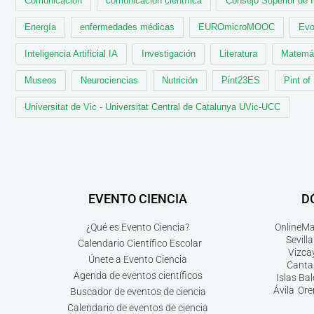
Comunicación
comunicación científica
Consejo Superior de 
Energía
enfermedades médicas
EUROmicroMOOC
Evo
Inteligencia Artificial IA
Investigación
Literatura
Matemá
Museos
Neurociencias
Nutrición
Pint23ES
Pint of
Universitat de Vic - Universitat Central de Catalunya UVic-UCC
EVENTO CIENCIA
D
¿Qué es Evento Ciencia?
Online
Ma
Sevilla
Calendario Científico Escolar
Vizca
Únete a Evento Ciencia
Canta
Agenda de eventos científicos
Islas Ba
Ávila
Ore
Buscador de eventos de ciencia
Calendario de eventos de ciencia