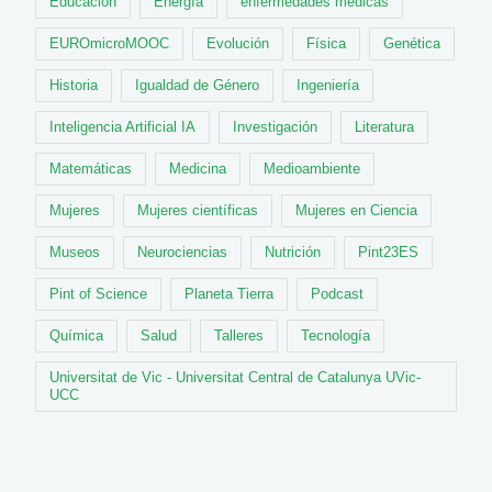
Educación
Energía
enfermedades médicas
EUROmicroMOOC
Evolución
Física
Genética
Historia
Igualdad de Género
Ingeniería
Inteligencia Artificial IA
Investigación
Literatura
Matemáticas
Medicina
Medioambiente
Mujeres
Mujeres científicas
Mujeres en Ciencia
Museos
Neurociencias
Nutrición
Pint23ES
Pint of Science
Planeta Tierra
Podcast
Química
Salud
Talleres
Tecnología
Universitat de Vic - Universitat Central de Catalunya UVic-
UCC