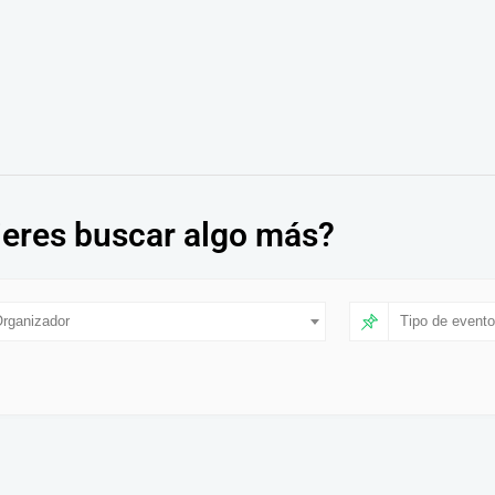
eres buscar algo más?
rganizador
Tipo de evento