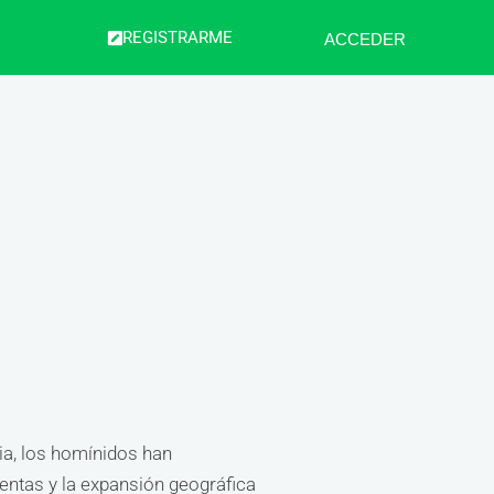
REGISTRARME
ACCEDER
ia, los homínidos han
entas y la expansión geográfica