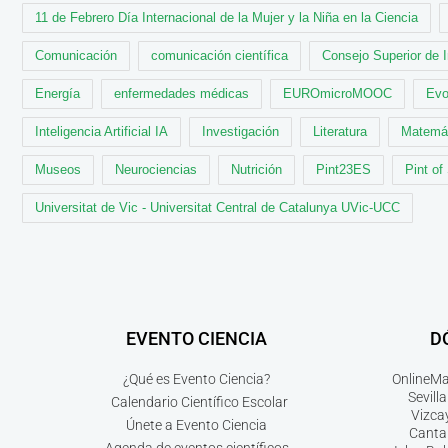
11 de Febrero Día Internacional de la Mujer y la Niña en la Ciencia
Comunicación
comunicación científica
Consejo Superior de 
Energía
enfermedades médicas
EUROmicroMOOC
Evo
Inteligencia Artificial IA
Investigación
Literatura
Matemá
Museos
Neurociencias
Nutrición
Pint23ES
Pint of
Universitat de Vic - Universitat Central de Catalunya UVic-UCC
EVENTO CIENCIA
D
¿Qué es Evento Ciencia?
Online
Ma
Sevilla
Calendario Científico Escolar
Vizca
Únete a Evento Ciencia
Canta