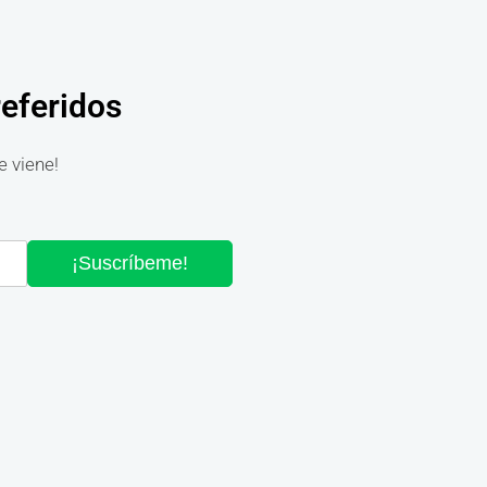
referidos
e viene!
¡Suscríbeme!