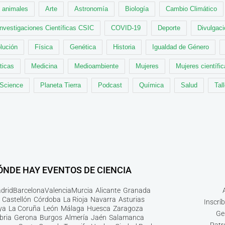
animales
Arte
Astronomía
Biología
Cambio Climático
Investigaciones Científicas CSIC
COVID-19
Deporte
Divulgaci
lución
Física
Genética
Historia
Igualdad de Género
ticas
Medicina
Medioambiente
Mujeres
Mujeres científi
 Science
Planeta Tierra
Podcast
Química
Salud
Tal
ÓNDE HAY EVENTOS DE CIENCIA
drid
Barcelona
Valencia
Murcia
Alicante
Granada
Castellón
Córdoba
La Rioja
Navarra
Asturias
Inscrí
ya
La Coruña
León
Málaga
Huesca
Zaragoza
Ge
bria
Gerona
Burgos
Almería
Jaén
Salamanca