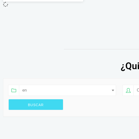
¿Qui
en
O