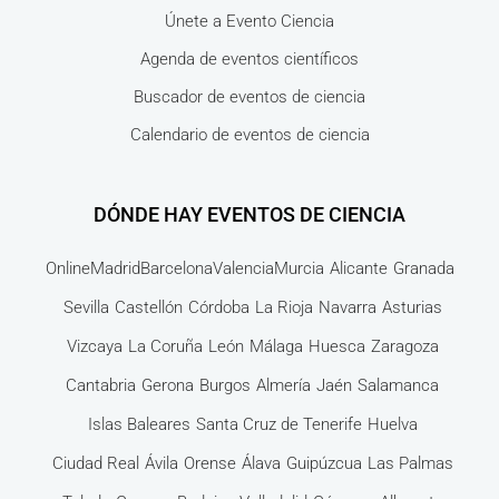
Únete a Evento Ciencia
Agenda de eventos científicos
Buscador de eventos de ciencia
Calendario de eventos de ciencia
DÓNDE HAY EVENTOS DE CIENCIA
Online
Madrid
Barcelona
Valencia
Murcia
Alicante
Granada
Sevilla
Castellón
Córdoba
La Rioja
Navarra
Asturias
Vizcaya
La Coruña
León
Málaga
Huesca
Zaragoza
Cantabria
Gerona
Burgos
Almería
Jaén
Salamanca
Islas Baleares
Santa Cruz de Tenerife
Huelva
Ciudad Real
Ávila
Orense
Álava
Guipúzcua
Las Palmas