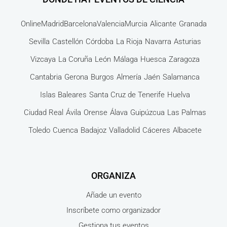
Online
Madrid
Barcelona
Valencia
Murcia
Alicante
Granada
Sevilla
Castellón
Córdoba
La Rioja
Navarra
Asturias
Vizcaya
La Coruña
León
Málaga
Huesca
Zaragoza
Cantabria
Gerona
Burgos
Almería
Jaén
Salamanca
Islas Baleares
Santa Cruz de Tenerife
Huelva
Ciudad Real
Ávila
Orense
Álava
Guipúzcua
Las Palmas
Toledo
Cuenca
Badajoz
Valladolid
Cáceres
Albacete
ORGANIZA
Añade un evento
Inscríbete como organizador
Gestiona tus eventos