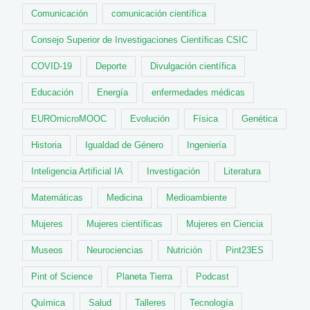
Comunicación
comunicación científica
Consejo Superior de Investigaciones Científicas CSIC
COVID-19
Deporte
Divulgación científica
Educación
Energía
enfermedades médicas
EUROmicroMOOC
Evolución
Física
Genética
Historia
Igualdad de Género
Ingeniería
Inteligencia Artificial IA
Investigación
Literatura
Matemáticas
Medicina
Medioambiente
Mujeres
Mujeres científicas
Mujeres en Ciencia
Museos
Neurociencias
Nutrición
Pint23ES
Pint of Science
Planeta Tierra
Podcast
Química
Salud
Talleres
Tecnología