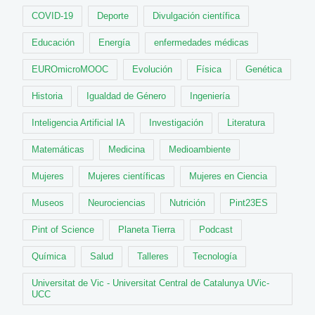
COVID-19
Deporte
Divulgación científica
Educación
Energía
enfermedades médicas
EUROmicroMOOC
Evolución
Física
Genética
Historia
Igualdad de Género
Ingeniería
Inteligencia Artificial IA
Investigación
Literatura
Matemáticas
Medicina
Medioambiente
Mujeres
Mujeres científicas
Mujeres en Ciencia
Museos
Neurociencias
Nutrición
Pint23ES
Pint of Science
Planeta Tierra
Podcast
Química
Salud
Talleres
Tecnología
Universitat de Vic - Universitat Central de Catalunya UVic-
UCC