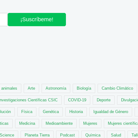
¡Suscríbeme!
animales
Arte
Astronomía
Biología
Cambio Climático
Investigaciones Científicas CSIC
COVID-19
Deporte
Divulgaci
lución
Física
Genética
Historia
Igualdad de Género
ticas
Medicina
Medioambiente
Mujeres
Mujeres científi
 Science
Planeta Tierra
Podcast
Química
Salud
Tal