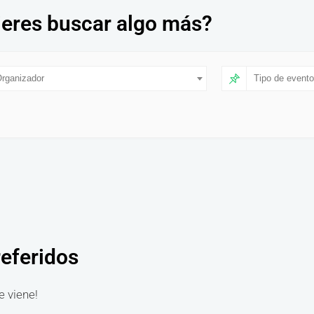
eres buscar algo más?
rganizador
Tipo de evento
referidos
e viene!