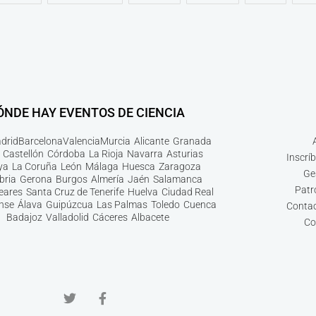
ÓNDE HAY EVENTOS DE CIENCIA
drid
Barcelona
Valencia
Murcia
Alicante
Granada
Castellón
Córdoba
La Rioja
Navarra
Asturias
Inscrí
ya
La Coruña
León
Málaga
Huesca
Zaragoza
Ge
bria
Gerona
Burgos
Almería
Jaén
Salamanca
Patr
leares
Santa Cruz de Tenerife
Huelva
Ciudad Real
nse
Álava
Guipúzcua
Las Palmas
Toledo
Cuenca
Contac
Badajoz
Valladolid
Cáceres
Albacete
Co