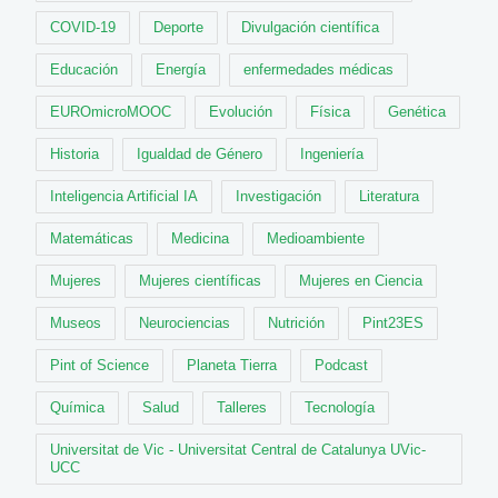
COVID-19
Deporte
Divulgación científica
Educación
Energía
enfermedades médicas
EUROmicroMOOC
Evolución
Física
Genética
Historia
Igualdad de Género
Ingeniería
Inteligencia Artificial IA
Investigación
Literatura
Matemáticas
Medicina
Medioambiente
Mujeres
Mujeres científicas
Mujeres en Ciencia
Museos
Neurociencias
Nutrición
Pint23ES
Pint of Science
Planeta Tierra
Podcast
Química
Salud
Talleres
Tecnología
Universitat de Vic - Universitat Central de Catalunya UVic-
UCC