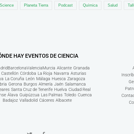
 Science
Planeta Tierra
Podcast
Química
Salud
Tal
ÓNDE HAY EVENTOS DE CIENCIA
drid
Barcelona
Valencia
Murcia
Alicante
Granada
Castellón
Córdoba
La Rioja
Navarra
Asturias
Inscrí
ya
La Coruña
León
Málaga
Huesca
Zaragoza
Ge
bria
Gerona
Burgos
Almería
Jaén
Salamanca
Patr
leares
Santa Cruz de Tenerife
Huelva
Ciudad Real
nse
Álava
Guipúzcua
Las Palmas
Toledo
Cuenca
Contac
Badajoz
Valladolid
Cáceres
Albacete
Co