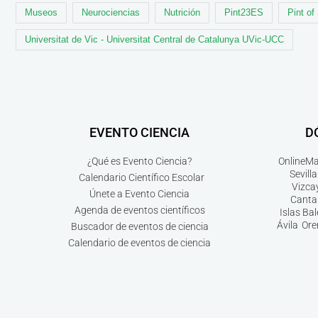
Museos
Neurociencias
Nutrición
Pint23ES
Pint of
Universitat de Vic - Universitat Central de Catalunya UVic-UCC
EVENTO CIENCIA
D
¿Qué es Evento Ciencia?
Online
Ma
Sevilla
Calendario Científico Escolar
Vizca
Únete a Evento Ciencia
Canta
Agenda de eventos científicos
Islas Ba
Ávila
Ore
Buscador de eventos de ciencia
Calendario de eventos de ciencia