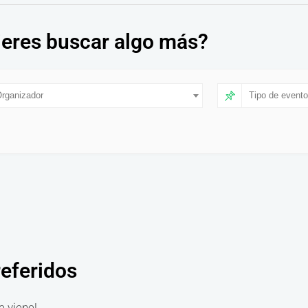
eres buscar algo más?
rganizador
Tipo de evento
referidos
e viene!