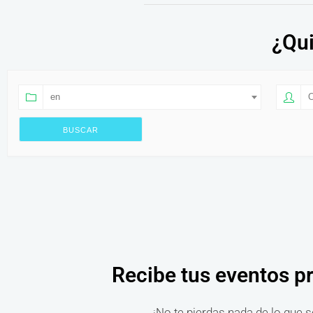
¿Qui
en
O
Recibe tus eventos p
¡No te pierdas nada de lo que s