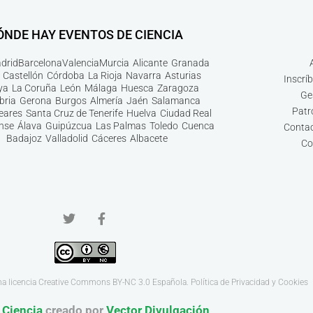
ÓNDE HAY EVENTOS DE CIENCIA
drid
Barcelona
Valencia
Murcia
Alicante
Granada
Castellón
Córdoba
La Rioja
Navarra
Asturias
Inscrí
ya
La Coruña
León
Málaga
Huesca
Zaragoza
Ge
bria
Gerona
Burgos
Almería
Jaén
Salamanca
Patr
leares
Santa Cruz de Tenerife
Huelva
Ciudad Real
nse
Álava
Guipúzcua
Las Palmas
Toledo
Cuenca
Contac
Badajoz
Valladolid
Cáceres
Albacete
Co
na licencia
Creative Commons BY-NC 3.0
Española.
Política de Privacidad y Cookies
 Ciencia
creado por
Vector Divulgación