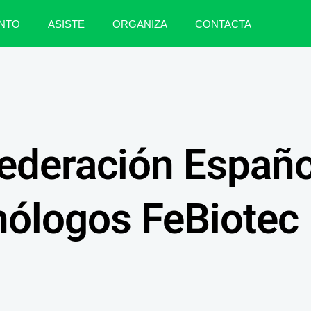
NTO
ASISTE
ORGANIZA
CONTACTA
ederación Españo
nólogos FeBiotec