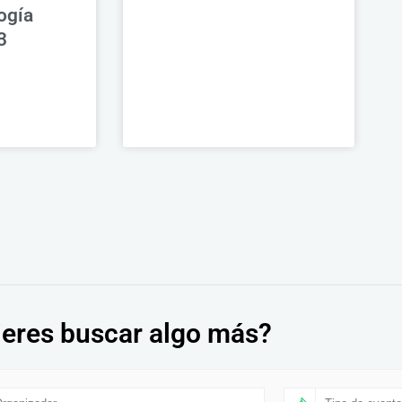
ogía
3
eres buscar algo más?