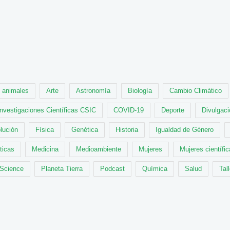
animales
Arte
Astronomía
Biología
Cambio Climático
Investigaciones Científicas CSIC
COVID-19
Deporte
Divulgaci
lución
Física
Genética
Historia
Igualdad de Género
ticas
Medicina
Medioambiente
Mujeres
Mujeres científi
 Science
Planeta Tierra
Podcast
Química
Salud
Tal