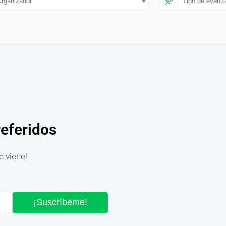
rganizador
Tipo de evento
referidos
e viene!
¡Suscríbeme!