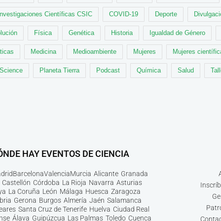
Investigaciones Científicas CSIC
COVID-19
Deporte
Divulgaci
lución
Física
Genética
Historia
Igualdad de Género
ticas
Medicina
Medioambiente
Mujeres
Mujeres científi
 Science
Planeta Tierra
Podcast
Química
Salud
Tal
ÓNDE HAY EVENTOS DE CIENCIA
drid
Barcelona
Valencia
Murcia
Alicante
Granada
Castellón
Córdoba
La Rioja
Navarra
Asturias
Inscrí
ya
La Coruña
León
Málaga
Huesca
Zaragoza
Ge
bria
Gerona
Burgos
Almería
Jaén
Salamanca
Patr
leares
Santa Cruz de Tenerife
Huelva
Ciudad Real
nse
Álava
Guipúzcua
Las Palmas
Toledo
Cuenca
Contac