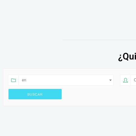
¿Qui
en
O