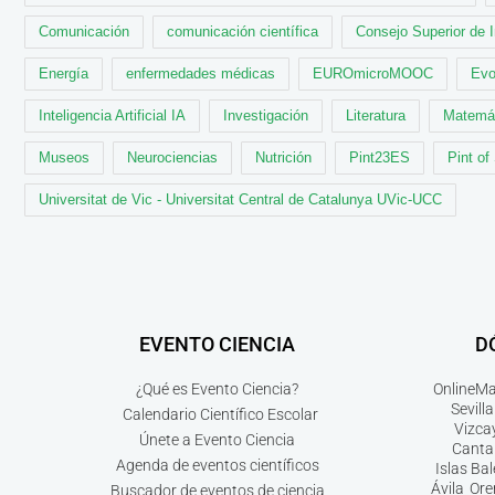
Comunicación
comunicación científica
Consejo Superior de 
Energía
enfermedades médicas
EUROmicroMOOC
Evo
Inteligencia Artificial IA
Investigación
Literatura
Matemá
Museos
Neurociencias
Nutrición
Pint23ES
Pint of
Universitat de Vic - Universitat Central de Catalunya UVic-UCC
EVENTO CIENCIA
D
¿Qué es Evento Ciencia?
Online
Ma
Sevilla
Calendario Científico Escolar
Vizca
Únete a Evento Ciencia
Canta
Agenda de eventos científicos
Islas Ba
Ávila
Ore
Buscador de eventos de ciencia