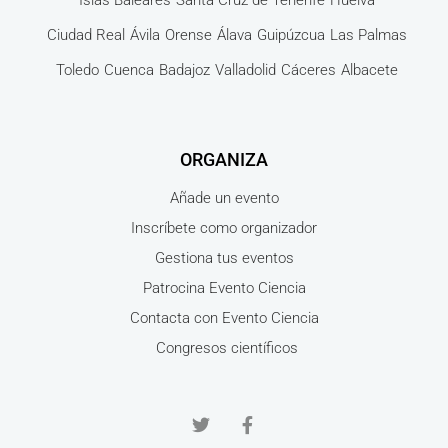
Islas Baleares
Santa Cruz de Tenerife
Huelva
Ciudad Real
Ávila
Orense
Álava
Guipúzcua
Las Palmas
Toledo
Cuenca
Badajoz
Valladolid
Cáceres
Albacete
ORGANIZA
Añade un evento
Inscríbete como organizador
Gestiona tus eventos
Patrocina Evento Ciencia
Contacta con Evento Ciencia
Congresos científicos